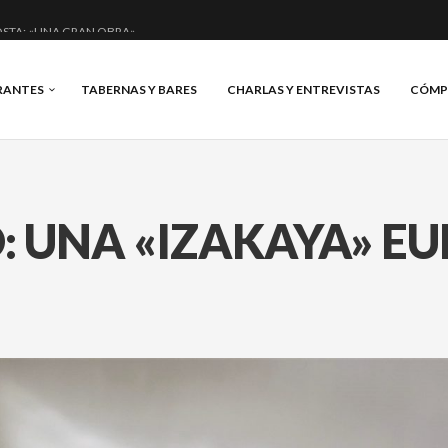
STA: «UNA GRAN OBRA»
E ANERO: MUCHO MÁS QUE UN BAR.
RANTES
TABERNAS Y BARES
CHARLAS Y ENTREVISTAS
CÓMP
CIAL Y BRILLANTE.
S, VINO Y BRASAS.
: UNA «IZAKAYA» E