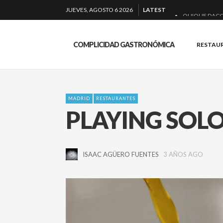
JUEVES, AGOSTO 6 2026
LATEST
QUIQUE DACO
EL BARUCO D
COMPLICIDAD GASTRONÓMICA
RESTAU
MONTIA: ESEN
BAKKO: NIGIRI
MADRID
RESTAURANTES
PLAYING SOLO
ISAAC AGÜERO FUENTES
3 AÑOS AGO