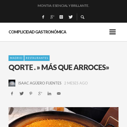
MONTIA: ESENCIAL Y BRILLANTE.
BAKKO: NIGIRIS, VINO Y BRASAS.
QUIQUE DACOSTA: «UNA GRAN OBRA»
EL BARUCO DE ANERO: MUCHO MÁS QUE UN BAR.
COMPLICIDAD GASTRONÓMICA
MADRID
RESTAURANTES
QORTE . » MÁS QUE ARROCES»
ISAAC AGÜERO FUENTES
2 MESES AGO