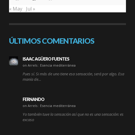
« May
Jul »
ÚLTIMOS COMENTARIOS
ISAAC AGÜERO FUENTES
on Arrels : Esencia mediterránea
Pues sí. Si más de uno tiene esa sensación, será por algo. Esa
manía de…
FERNANDO
on Arrels : Esencia mediterránea
Yo también tuve la sensación así que no es una sensación: es
excaso