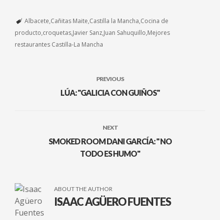
Albacete
Cañitas Maite
Castilla la Mancha
Cocina de
producto
croquetas
Javier Sanz
Juan Sahuquillo
Mejores
restaurantes Castilla-La Mancha
PREVIOUS
LÚA: "GALICIA CON GUIÑOS"
NEXT
SMOKED ROOM DANI GARCÍA: " NO
TODO ES HUMO"
ABOUT THE AUTHOR
ISAAC AGÜERO FUENTES