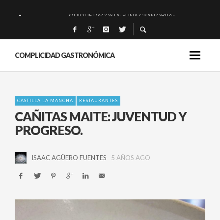
QUIQUE DACOSTA: «UNA GRAN OBRA»
EL BARUCO DE ANERO: MUCHO MÁS QUE UN BAR.
MONTIA: ESENCIAL Y BRILLANTE.
COMPLICIDAD GASTRONÓMICA
BAKKO: NIGIRIS, VINO Y BRASAS.
CASTILLA LA MANCHA
RESTAURANTES
CAÑITAS MAITE: JUVENTUD Y
PROGRESO.
ISAAC AGÜERO FUENTES
5 AÑOS AGO