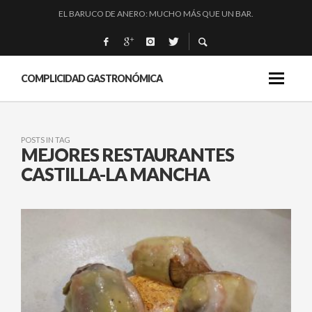
EL BARUCO DE ANERO: MUCHO MÁS QUE UN BAR.
MONTIA: ESENCIAL Y BRILLANTE.
CA SEKO : LA MARINA ALTA EN EL PLATO.
QUIQUE DACOSTA: «UNA GRAN OBRA»
COMPLICIDAD GASTRONÓMICA
POSTS IN TAG
MEJORES RESTAURANTES
CASTILLA-LA MANCHA