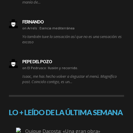
manía de…
FERNANDO
on Arrels : Esencia mediterránea
Yo también tuve la sensación así que no es una sensación: es
excaso
PEPE DEL POZO
on El Pedrusco: Ilusión y recorrido.
Isaac, me has hecho volver a degustar el menú. Magnífico
post. Coincido contigo, es un…
LO + LEÍDO DE LA ÚLTIMA SEMANA
Quique Dacosta: «Una gran obra»