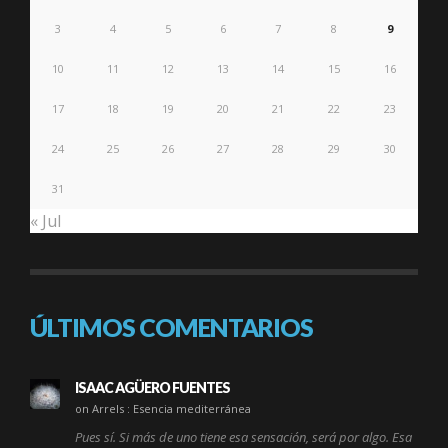
3
4
5
6
7
8
9
10
11
12
13
14
15
16
17
18
19
20
21
22
23
24
25
26
27
28
29
30
31
« Jul
ÚLTIMOS COMENTARIOS
ISAAC AGÜERO FUENTES
on Arrels : Esencia mediterránea
Pues sí. Si más de uno tiene esa sensación, será por algo. Esa