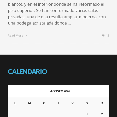
blanco), y en el interior donde se ha reformado el
piso superior. Se han conformado varias salas
privadas, una de ella resulta amplia, moderna, con
una bodega acristalada donde …
Read More
13
CALENDARIO
AGOSTO 2026
L
M
X
J
V
S
D
1
2