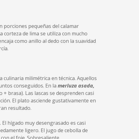
n porciones pequeñas del calamar
la corteza de lima se utiliza con mucho
encaja como anillo al dedo con la suavidad
cía.
 culinaria milimétrica en técnica. Aquellos
puntos conseguidos. En la
merluza asada,
 + brasa). Las lascas se desprenden casi
ación. El plato asciende gustativamente en
ran resultado.
d. El hígado muy desengrasado es casi
edamente ligero. El jugo de cebolla de
on el foie. Sobresaliente.