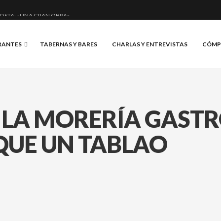
OSTA: «UNA GRAN OBRA»
DE ANERO: MUCHO MÁS QUE UN BAR.
RANTES
TABERNAS Y BARES
CHARLAS Y ENTREVISTAS
CÓMP
NCIAL Y BRILLANTE.
IS, VINO Y BRASAS.
E LA MORERÍA GAST
UE UN TABLAO