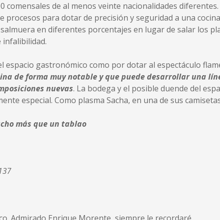
0 comensales de al menos veinte nacionalidades diferentes. 
de procesos para dotar de precisión y seguridad a una cocin
a salmuera en diferentes porcentajes en lugar de salar los pla
infalibilidad.
l espacio gastronómico como por dotar al espectáculo flame
ina de forma muy notable y que puede desarrollar una líne
mposiciones nuevas
. La bodega y el posible duende del espa
mente especial. Como plasma Sacha, en una de sus camisetas,
ucho más que un tablao
1137
co. Admirado Enrique Morente, siempre le recordaré.