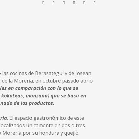
e las cocinas de Berasategui y de Josean
l de la Morería, en octubre pasado abrió
ables en comparación con lo que se
a, kokotxas, manzana) que se basa en
inado de los productos
.
ría
. El espacio gastronómico de este
localizados únicamente en dos o tres
la Morería por su hondura y quejío.