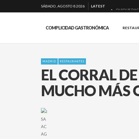
SÁBADO, AGOSTO 8 2026
LATEST
QUIQUE DAC
EL BARUCO 
COMPLICIDAD GASTRONÓMICA
RESTAU
MONTIA: ESE
BAKKO: NIGIR
MADRID
RESTAURANTES
EL CORRAL D
MUCHO MÁS Q