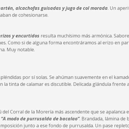
artén, alcachofas guisadas y jugo de col morada
. Un aperi
caban de cohesionarse.
rizos y encurtidos
resulta muchísimo más armónica. Sabore
s. Como si de alguna forma encontráramos al erizo en par
na. Muy notable.
pléndidas por sí solas. Se ahúman suavemente en el kamado
 la tinta de calamar es discutible. Delicada glándula frente 
 del Corral de la Morería más ascendente que se apalanca 
o
“A modo de purrusalda de bacalao”
. Brandada, lámina de b
omposición junto a ese fondo de purrusalda. Un pase repleto 