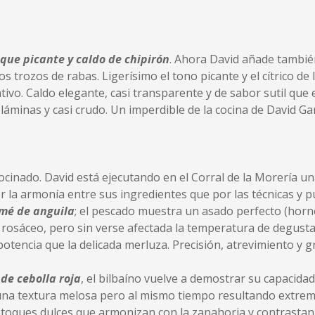
que picante y caldo de chipirón
. Ahora David añade tambié
 trozos de rabas. Ligerísimo el tono picante y el cítrico de 
vo. Caldo elegante, casi transparente y de sabor sutil que 
láminas y casi crudo. Un imperdible de la cocina de David Gar
ocinado. David está ejecutando en el Corral de la Morería una
r la armonía entre sus ingredientes que por las técnicas y 
omé de anguila
; el pescado muestra un asado perfecto (horno
te rosáceo, pero sin verse afectada la temperatura de degust
tencia que la delicada merluza. Precisión, atrevimiento y g
 de cebolla roja
, el bilbaíno vuelve a demostrar su capacida
 una textura melosa pero al mismo tiempo resultando extrem
oques dulces que armonizan con la zanahoria y contrastan c