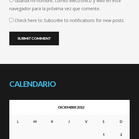
Guarda mi nombre, correo electrónico y web en este
navegador para la próxima vez que comente.
Check here to Subscribe to notifications for new posts
CALENDARIO
DICIEMBRE 2012
L
M
X
J
V
S
D
1
2