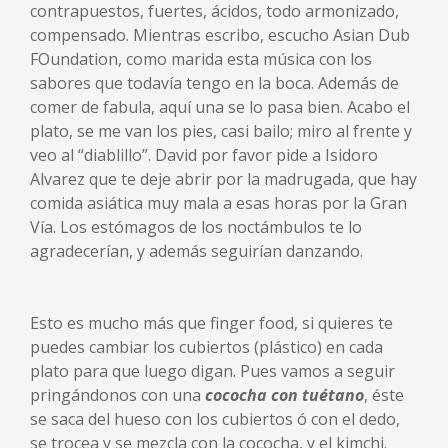
contrapuestos, fuertes, ácidos, todo armonizado,
compensado. Mientras escribo, escucho Asian Dub
FOundation, como marida esta música con los
sabores que todavía tengo en la boca. Además de
comer de fabula, aquí una se lo pasa bien. Acabo el
plato, se me van los pies, casi bailo; miro al frente y
veo al “diablillo”. David por favor pide a Isidoro
Alvarez que te deje abrir por la madrugada, que hay
comida asiática muy mala a esas horas por la Gran
Vía. Los estómagos de los noctámbulos te lo
agradecerían, y además seguirían danzando.
Esto es mucho más que finger food, si quieres te
puedes cambiar los cubiertos (plástico) en cada
plato para que luego digan. Pues vamos a seguir
pringándonos con una
cococha con tuétano
, éste
se saca del hueso con los cubiertos ó con el dedo,
se trocea y se mezcla con la cococha, y el kimchi.