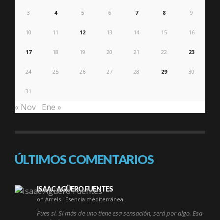
3
4
5
6
7
8
9
10
11
12
13
14
15
16
17
18
19
20
21
22
23
24
25
26
27
28
29
30
31
« Nov
Ene »
ÚLTIMOS COMENTARIOS
ISAAC AGÜERO FUENTES
on Arrels : Esencia mediterránea
Pues sí. Si más de uno tiene esa sensación, será por algo. Esa