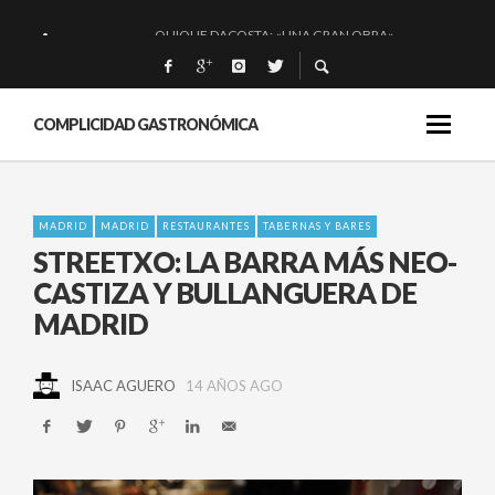
QUIQUE DACOSTA: «UNA GRAN OBRA»
EL BARUCO DE ANERO: MUCHO MÁS QUE UN BAR.
MONTIA: ESENCIAL Y BRILLANTE.
COMPLICIDAD GASTRONÓMICA
BAKKO: NIGIRIS, VINO Y BRASAS.
MADRID
MADRID
RESTAURANTES
TABERNAS Y BARES
STREETXO: LA BARRA MÁS NEO-
CASTIZA Y BULLANGUERA DE
MADRID
ISAAC AGUERO
14 AÑOS AGO