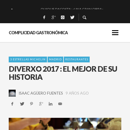
QUIQUE DACOSTA: «UNA GRAN OBRA»
EL BARUCO DE ANERO: MUCHO MÁS QUE UN BAR.
MONTIA: ESENCIAL Y BRILLANTE.
COMPLICIDAD GASTRONÓMICA
BAKKO: NIGIRIS, VINO Y BRASAS.
3 ESTRELLAS MICHELIN
MADRID
RESTAURANTES
DIVERXO 2017 : EL MEJOR DE SU
HISTORIA
ISAAC AGÜERO FUENTES
9 AÑOS AGO