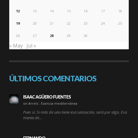
12
13
14
15
16
17
18
19
20
21
22
23
24
25
26
27
28
29
30
« May
Jul »
ÚLTIMOS COMENTARIOS
ISAAC AGÜERO FUENTES
on Arrels : Esencia mediterránea
Pues sí. Si más de uno tiene esa sensación, será por algo. Esa
manía de…