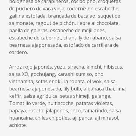
bolognesa de carabineros, cocido pho, croquetas
de puchero de vaca vieja, codorniz en escabeche,
gallina estofada, brandada de bacalao, suquet de
salmonete, ragout de pichón, liebre al chocolate,
paella de galeras, escabeche de mejillones,
escabeche de cabernet, chantilly de rábano, salsa
bearnesa ajaponesada, estofado de carrillera de
cordero.
Arroz rojo japonés, yuzu, siracha, kimchi, hibiscus,
salsa XO, gochujang, karashi sumiso, pho
vietnamita, setas enoki, la robata, el wok, salsa
bearnesa ajaponesada, lily bulb, albahaca thai, lima
keffir, salsa agridulce, setas shimeji, galanga.
Tomatillo verde, huitlacoche, patatas violetas,
papaya, rocoto, jalapeños, coco, tamarindo, salsa
huancaína, chiles chipotles, ají panca, ají mirasol,
achiote.