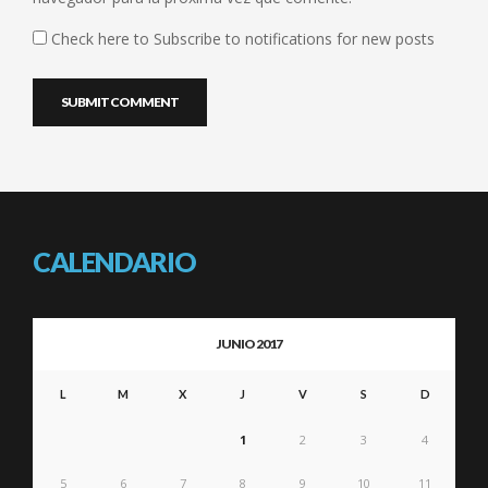
Check here to Subscribe to notifications for new posts
CALENDARIO
JUNIO 2017
L
M
X
J
V
S
D
1
2
3
4
5
6
7
8
9
10
11