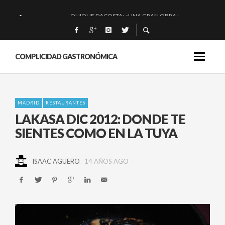
QUIQUE DACOSTA: «UNA GRAN OBRA»
EL BARUCO DE ANERO: MUCHO MÁS QUE UN BAR.
MONTIA: ESENCIAL Y BRILLANTE.
COMPLICIDAD GASTRONÓMICA
BAKKO: NIGIRIS, VINO Y BRASAS.
MADRID
RESTAURANTES
LAKASA DIC 2012: DONDE TE
SIENTES COMO EN LA TUYA
ISAAC AGUERO
14 AÑOS AGO