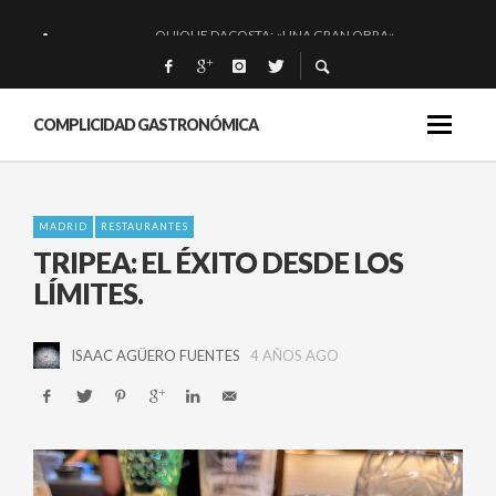
QUIQUE DACOSTA: «UNA GRAN OBRA»
EL BARUCO DE ANERO: MUCHO MÁS QUE UN BAR.
MONTIA: ESENCIAL Y BRILLANTE.
COMPLICIDAD GASTRONÓMICA
BAKKO: NIGIRIS, VINO Y BRASAS.
MADRID
RESTAURANTES
TRIPEA: EL ÉXITO DESDE LOS
LÍMITES.
ISAAC AGÜERO FUENTES
4 AÑOS AGO