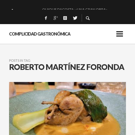
QUIQUE DACOSTA: «UNA GRAN OBRA»
EL BARUCO DE ANERO: MUCHO MÁS QUE UN BAR.
MONTIA: ESENCIAL Y BRILLANTE.
COMPLICIDAD GASTRONÓMICA
BAKKO: NIGIRIS, VINO Y BRASAS.
POSTS IN TAG
ROBERTO MARTÍNEZ FORONDA