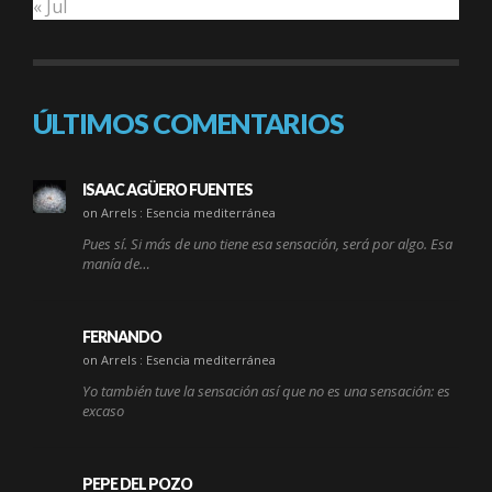
« Jul
ÚLTIMOS COMENTARIOS
ISAAC AGÜERO FUENTES
on Arrels : Esencia mediterránea
Pues sí. Si más de uno tiene esa sensación, será por algo. Esa
manía de…
FERNANDO
on Arrels : Esencia mediterránea
Yo también tuve la sensación así que no es una sensación: es
excaso
PEPE DEL POZO