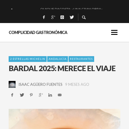
QUIQUE DACOSTA: «UNA GRAN OBRA»
EL BARUCO DE ANERO: MUCHO MÁS QUE UN BAR.
MONTIA: ESENCIAL Y BRILLANTE.
COMPLICIDAD GASTRONÓMICA
BAKKO: NIGIRIS, VINO Y BRASAS.
2 ESTRELLAS MICHELIN
ANDALUCÍA
RESTAURANTES
BARDAL 2025: MERECE EL VIAJE
ISAAC AGÜERO FUENTES
9 MESES AGO