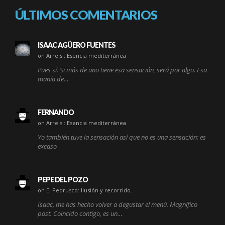
ÚLTIMOS COMENTARIOS
ISAAC AGÜERO FUENTES
on Arrels : Esencia mediterránea
Pues sí. Si más de uno tiene esa sensación, será por algo. Esa
manía de…
FERNANDO
on Arrels : Esencia mediterránea
Yo también tuve la sensación así que no es una sensación: es
excaso
PEPE DEL POZO
on El Pedrusco: Ilusión y recorrido.
Isaac, me has hecho volver a degustar el menú. Magnífico
post. Coincido contigo, es un…