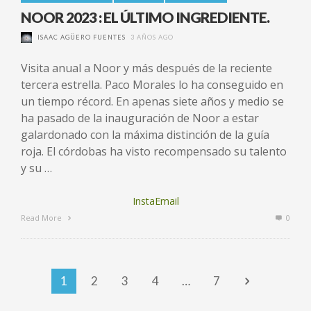
NOOR 2023 : EL ÚLTIMO INGREDIENTE.
ISAAC AGÜERO FUENTES
3 AÑOS AGO
Visita anual a Noor y más después de la reciente
tercera estrella. Paco Morales lo ha conseguido en
un tiempo récord. En apenas siete años y medio se
ha pasado de la inauguración de Noor a estar
galardonado con la máxima distinción de la guía
roja. El córdobas ha visto recompensado su talento
y su …
InstaEmail
Read More
0
1
2
3
4
…
7