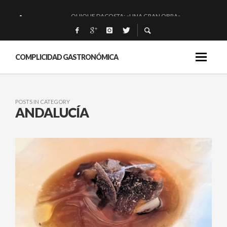
QUIQUE DACOSTA: «UNA GRAN OBRA»
EL BARUCO DE ANERO: MUCHO MÁS QUE UN BAR.
MONTIA: ESENCIAL Y BRILLANTE.
COMPLICIDAD GASTRONÓMICA
BAKKO: NIGIRIS, VINO Y BRASAS.
POSTS IN CATEGORY
ANDALUCÍA