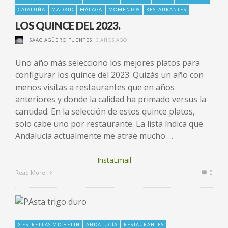
CATALUÑA
MADRID
MÁLAGA
MOMENTOS
RESTAURANTES
LOS QUINCE DEL 2023.
ISAAC AGÜERO FUENTES
3 AÑOS AGO
Uno año más selecciono los mejores platos para
configurar los quince del 2023. Quizás un año con
menos visitas a restaurantes que en años
anteriores y donde la calidad ha primado versus la
cantidad. En la selección de estos quince platos,
solo cabe uno por restaurante. La lista índica que
Andalucía actualmente me atrae mucho …
InstaEmail
Read More
0
3 ESTRELLAS MICHELIN
ANDALUCÍA
RESTAURANTES