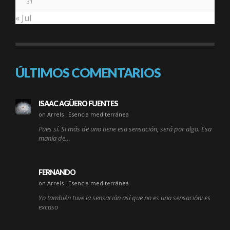
31
« Jul
ÚLTIMOS COMENTARIOS
ISAAC AGÜERO FUENTES
on Arrels : Esencia mediterránea
Pues sí. Si más de uno tiene esa sensación, será por algo. Esa
manía de…
FERNANDO
on Arrels : Esencia mediterránea
Yo también tuve la sensación así que no es una sensación: es
excaso