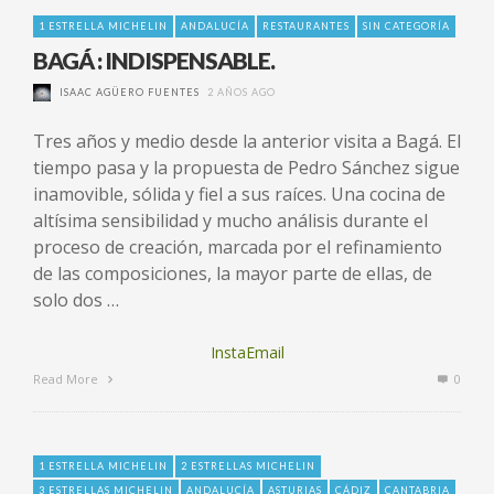
1 ESTRELLA MICHELIN
ANDALUCÍA
RESTAURANTES
SIN CATEGORÍA
BAGÁ : INDISPENSABLE.
ISAAC AGÜERO FUENTES
2 AÑOS AGO
Tres años y medio desde la anterior visita a Bagá. El
tiempo pasa y la propuesta de Pedro Sánchez sigue
inamovible, sólida y fiel a sus raíces. Una cocina de
altísima sensibilidad y mucho análisis durante el
proceso de creación, marcada por el refinamiento
de las composiciones, la mayor parte de ellas, de
solo dos …
InstaEmail
Read More
0
1 ESTRELLA MICHELIN
2 ESTRELLAS MICHELIN
3 ESTRELLAS MICHELIN
ANDALUCÍA
ASTURIAS
CÁDIZ
CANTABRIA