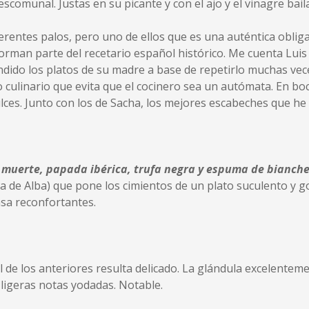
scomunal. Justas en su picante y con el ajo y el vinagre bai
erentes palos, pero uno de ellos que es una auténtica obliga
forman parte del recetario español histórico. Me cuenta Luis
ndido los platos de su madre a base de repetirlo muchas vec
linario que evita que el cocinero sea un autómata. En boca, 
ces. Junto con los de Sacha, los mejores escabeches que he
 muerte, papada ibérica, trufa negra y espuma de bianche
 de Alba) que pone los cimientos de un plato suculento y go
asa reconfortantes.
el de los anteriores resulta delicado. La glándula excelentem
ligeras notas yodadas. Notable.