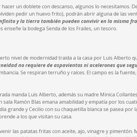
hacer un doblete con descanso, algunos lo necesitamos. D
iden pedir un huevo frito), podrán abrir alguna de las ven
infinito y la tierra también pueden convivir en la misma fr
les enseñe la bodega Senda de los Frailes, un tesoro.
 cierto nivel de modernidad traída a la casa por Luis Alberto 
neidad no requiere de aspavientos ni acelerones que seg
ombancia. Se respiran terruño y raíces. El campo es la fuente,
ada manda Luis Alberto, además su madre Minica Collantes 
n sala Ramón Blas emana amabilidad y empatía por los cuatr
ía grande y Cecilio con su chaquetilla blanca se pasea por l
rende a los que visitan su casa.
nir las patatas fritas con aceite, ajo, vinagre y pimentón. M