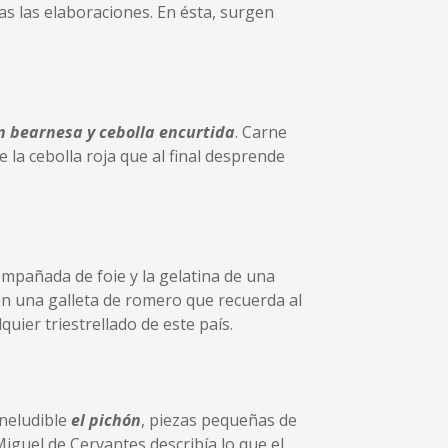
das las elaboraciones. En ésta, surgen
 bearnesa y cebolla encurtida
. Carne
 la cebolla roja que al final desprende
ompañada de foie y la gelatina de una
n una galleta de romero que recuerda al
uier triestrellado de este país.
Ineludible
el pichón
, piezas pequeñas de
Miguel de Cervantes describía lo que el