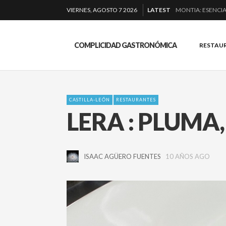
MONTIA: ESENCIA
VIERNES, AGOSTO 7 2026
LATEST
BAKKO: NIGIRIS, 
QUIQUE DACOSTA
EL BARUCO DE A
COMPLICIDAD GASTRONÓMICA
RESTAU
CASTILLA-LEÓN
RESTAURANTES
LERA : PLUMA
ISAAC AGÜERO FUENTES
10 AÑOS AGO