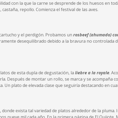
acilidad con la que la carne se desprende de los huesos en to
castaña, repollo. Comienza el festival de las aves.
el cartucho y el perdigón. Probamos un
rosbeef (ahumado) con
ramente desequilibrado debido a la bravura no controlada de
platos de esta dupla de degustación, la
liebre a la royale
. Ac
rla. Después de montar un rollo, se marca y se acompaña co
. Un plato de elevada clase que seguiría destacando en cualq
donde exista tal variedad de platos alrededor de la pluma. 
unos nueve mil cada año. En la primera página de El Quijote, 