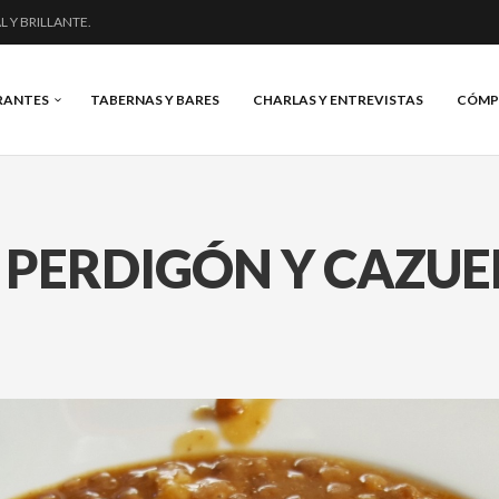
L Y BRILLANTE.
VINO Y BRASAS.
: «UNA GRAN OBRA»
NERO: MUCHO MÁS QUE UN BAR.
RANTES
TABERNAS Y BARES
CHARLAS Y ENTREVISTAS
CÓMP
, PERDIGÓN Y CAZUE