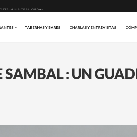
OSTA: «UNA GRAN OBRA»
E ANERO: MUCHO MÁS QUE UN BAR.
RANTES
TABERNAS Y BARES
CHARLAS Y ENTREVISTAS
CÓMP
CIAL Y BRILLANTE.
IS, VINO Y BRASAS.
 SAMBAL : UN GUA