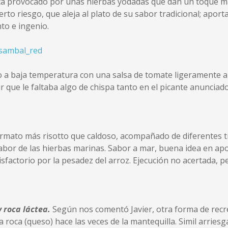
ca provocado por unas hierbas yodadas que dan un toque mar
rto riesgo, que aleja al plato de su sabor tradicional; aport
nto e ingenio.
 a baja temperatura con una salsa de tomate ligeramente a
ir que le faltaba algo de chispa tanto en el picante anuncia
ormato más risotto que caldoso, acompañado de diferentes 
abor de las hierbas marinas. Sabor a mar, buena idea en apor
tisfactorio por la pesadez del arroz. Ejecución no acertada, p
y roca láctea
.
Según nos comentó Javier, otra forma de recr
 la roca (queso) hace las veces de la mantequilla. Simil arrie