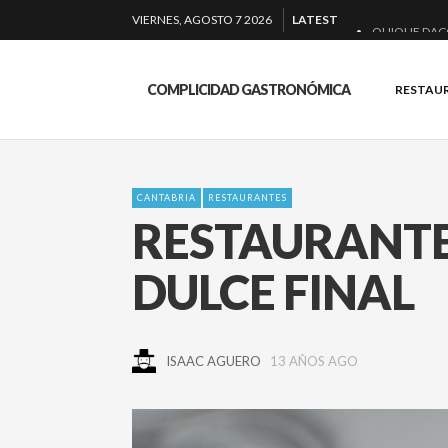
VIERNES, AGOSTO 7 2026
LATEST
QUIQUE DAC
EL BARUCO D
COMPLICIDAD GASTRONÓMICA
RESTAU
MONTIA: ESEN
BAKKO: NIGIR
CANTABRIA
RESTAURANTES
RESTAURANTE
DULCE FINAL
ISAAC AGUERO
13 AÑOS AGO