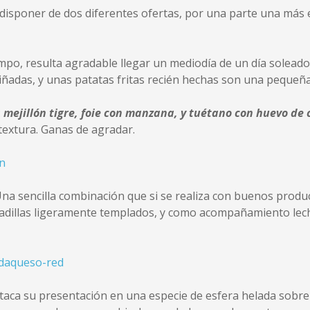
isponer de dos diferentes ofertas, por una parte una más en
campo, resulta agradable llegar un mediodía de un día solead
liñadas, y unas patatas fritas recién hechas son una pequeñ
:
mejillón tigre, foie con manzana, y tuétano con huevo de 
textura. Ganas de agradar.
Una sencilla combinación que si se realiza con buenos produc
radillas ligeramente templados, y como acompañamiento lech
taca su presentación en una especie de esfera helada sobr