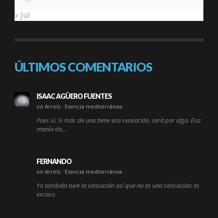
« Jul
ÚLTIMOS COMENTARIOS
ISAAC AGÜERO FUENTES
on Arrels : Esencia mediterránea
Pues sí. Si más de uno tiene esa sensación, será por algo. Esa
manía de…
FERNANDO
on Arrels : Esencia mediterránea
Yo también tuve la sensación así que no es una sensación: es
excaso