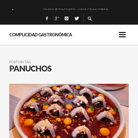
QUIQUE DACOSTA: «UNA GRAN OBRA»
EL BARUCO DE ANERO: MUCHO MÁS QUE UN BAR.
MONTIA: ESENCIAL Y BRILLANTE.
COMPLICIDAD GASTRONÓMICA
BAKKO: NIGIRIS, VINO Y BRASAS.
POSTS IN TAG
PANUCHOS