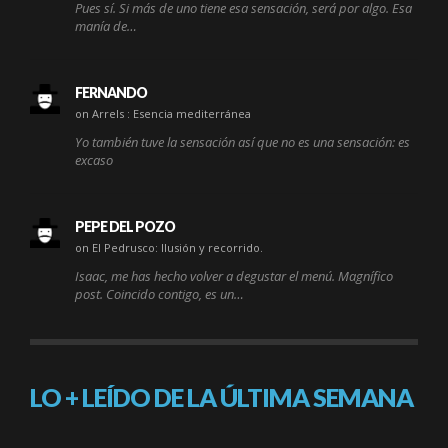
Pues sí. Si más de uno tiene esa sensación, será por algo. Esa
manía de…
FERNANDO
on Arrels : Esencia mediterránea
Yo también tuve la sensación así que no es una sensación: es
excaso
PEPE DEL POZO
on El Pedrusco: Ilusión y recorrido.
Isaac, me has hecho volver a degustar el menú. Magnífico
post. Coincido contigo, es un…
LO + LEÍDO DE LA ÚLTIMA SEMANA