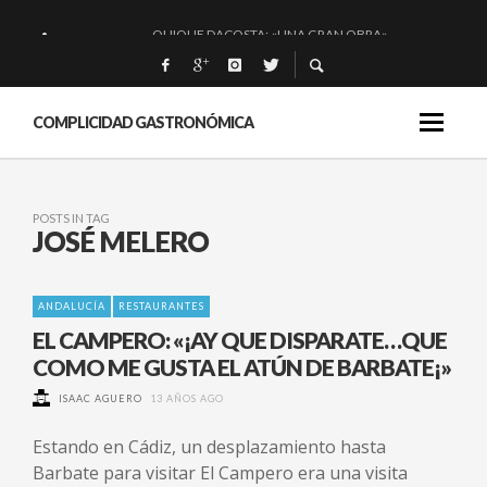
QUIQUE DACOSTA: «UNA GRAN OBRA»
EL BARUCO DE ANERO: MUCHO MÁS QUE UN BAR.
MONTIA: ESENCIAL Y BRILLANTE.
COMPLICIDAD GASTRONÓMICA
BAKKO: NIGIRIS, VINO Y BRASAS.
POSTS IN TAG
JOSÉ MELERO
ANDALUCÍA
RESTAURANTES
EL CAMPERO: «¡AY QUE DISPARATE…QUE
COMO ME GUSTA EL ATÚN DE BARBATE¡»
ISAAC AGUERO
13 AÑOS AGO
Estando en Cádiz, un desplazamiento hasta
Barbate para visitar El Campero era una visita