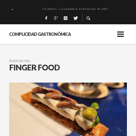
CA SEKO : LA MARINA ALTA EN EL PLATO.
QUIQUE DACOSTA: «UNA GRAN OBRA»
EL BARUCO DE ANERO: MUCHO MÁS QUE UN BAR.
COMPLICIDAD GASTRONÓMICA
MONTIA: ESENCIAL Y BRILLANTE.
POSTS IN TAG
FINGER FOOD