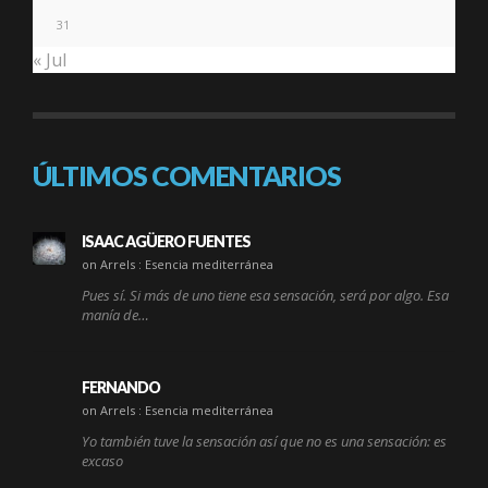
31
« Jul
ÚLTIMOS COMENTARIOS
ISAAC AGÜERO FUENTES
on Arrels : Esencia mediterránea
Pues sí. Si más de uno tiene esa sensación, será por algo. Esa
manía de…
FERNANDO
on Arrels : Esencia mediterránea
Yo también tuve la sensación así que no es una sensación: es
excaso