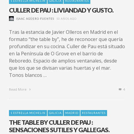
1 ESTRELLA MICHELIN
GALICIA
RESTAURANTES
CULLER DE PAU : LIVIANDAD Y GUSTO.
ISAAC AGÜERO FUENTES
10 AÑOS AGO
Tras la estancia de Javier Olleros en Madrid en el
formato “the table by”, he de reconocer que quería
profundizar en su cocina. Culler de Pau está situado
en la Península de O Grove en el barrio de
Reboredo. Espacio de amplios ventanales, desde
que los que se divisan varias huertas y el mar.
Tonos blancos …
Read More
4
1 ESTRELLA MICHELIN
GALICIA
MADRID
RESTAURANTES
THE TABLE BY CULLER DE PAU :
SENSACIONES SUTILES Y GALLEGAS.