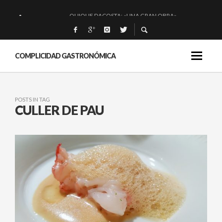
QUIQUE DACOSTA: «UNA GRAN OBRA»
EL BARUCO DE ANERO: MUCHO MÁS QUE UN BAR.
MONTIA: ESENCIAL Y BRILLANTE.
COMPLICIDAD GASTRONÓMICA
BAKKO: NIGIRIS, VINO Y BRASAS.
POSTS IN TAG
CULLER DE PAU