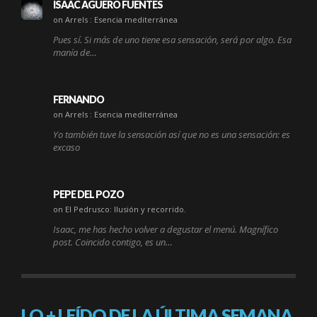
ISAAC AGÜERO FUENTES
on Arrels : Esencia mediterránea
Pues sí. Si más de uno tiene esa sensación, será por algo. Esa
manía de…
FERNANDO
on Arrels : Esencia mediterránea
Yo también tuve la sensación así que no es una sensación: es
excaso
PEPE DEL POZO
on El Pedrusco: Ilusión y recorrido.
Isaac, me has hecho volver a degustar el menú. Magnífico
post. Coincido contigo, es un…
LO + LEÍDO DE LA ÚLTIMA SEMANA