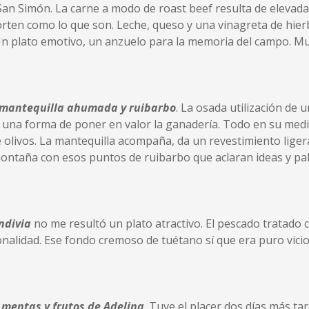
 Simón. La carne a modo de roast beef resulta de elevada
ten como lo que son. Leche, queso y una vinagreta de hier
Un plato emotivo, un anzuelo para la memoria del campo. Mu
 mantequilla ahumada y ruibarbo
. La osada utilización de
s una forma de poner en valor la ganadería. Todo en su med
 olivos. La mantequilla acompaña, da un revestimiento li
montaña con esos puntos de ruibarbo que aclaran ideas y pal
ndivia
no me resultó un plato atractivo. El pescado tratado
onalidad. Ese fondo cremoso de tuétano sí que era puro vicio
 mentas y frutos de Adelina
. Tuve el placer dos días más t