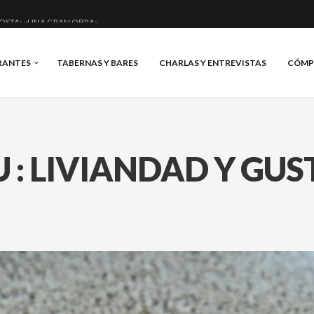
OSTA: «UNA GRAN OBRA»
E ANERO: MUCHO MÁS QUE UN BAR.
RANTES
TABERNAS Y BARES
CHARLAS Y ENTREVISTAS
CÓMP
CIAL Y BRILLANTE.
IS, VINO Y BRASAS.
 : LIVIANDAD Y GUS