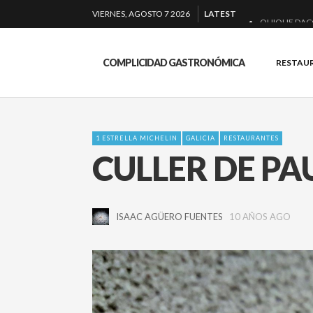
VIERNES, AGOSTO 7 2026
LATEST
QUIQUE DAC
EL BARUCO D
COMPLICIDAD GASTRONÓMICA
RESTAU
MONTIA: ESEN
BAKKO: NIGIR
1 ESTRELLA MICHELIN
GALICIA
RESTAURANTES
CULLER DE PAU
ISAAC AGÜERO FUENTES
10 AÑOS AGO