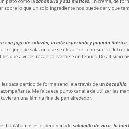
 un plato como la
zanahoria y sus matices
. En crema, de fo
nar sobre lo que un solo ingrediente nos puede dar y que t
a con jugo de salazón, aceite especiado y papada ibérica
n pulcro jugo de salazón que se eleva con la presencia del c
les que a veces rozan convertirse en tenues. De altísimo niv
les saca partido de forma sencilla a través de un
bocadillo
.
acompañante. Me falta ese punto canalla de utilizar las ma
tuvieran una lámina fina de pan alrededor.
antes hablábamos es el denominado
solomillo de vaca, la hier