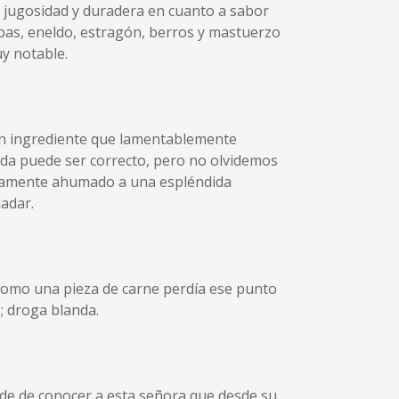
 jugosidad y duradera en cuanto a sabor
bas, eneldo, estragón, berros y mastuerzo
y notable.
 un ingrediente que lamentablemente
ida puede ser correcto, pero no olvidemos
geramente ahumado a una espléndida
adar.
 como una pieza de carne perdía ese punto
; droga blanda.
arde de conocer a esta señora que desde su