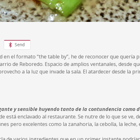
Send
id en el formato “the table by”, he de reconocer que quería p
arrio de Reboredo. Espacio de amplios ventanales, desde que 
vecho a la luz que invade la sala. El atardecer desde la prim
egante y sensible huyendo tanto de la contundencia como d
de está enclavado al restaurante. Se nutre de lo que se ve, de 
s pero excelentes como la zanahoria, la cebolla, la leche, e
la de varios ingredientes que en un primer instante podría