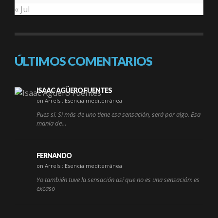
« Jul
ÚLTIMOS COMENTARIOS
ISAAC AGÜERO FUENTES
on Arrels : Esencia mediterránea
Pues sí. Si más de uno tiene esa sensación, será por algo. Esa
manía de…
FERNANDO
on Arrels : Esencia mediterránea
Yo también tuve la sensación así que no es una sensación: es
excaso