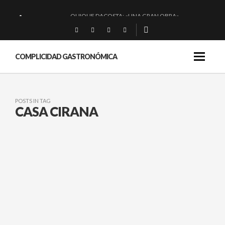
QUIQUE DACOSTA: «UNA GRAN OBRA»
EL BARUCO DE ANERO: MUCHO MÁS QUE UN BAR.
MONTIA: ESENCIAL Y BRILLANTE.
COMPLICIDAD GASTRONÓMICA
BAKKO: NIGIRIS, VINO Y BRASAS.
POSTS IN TAG
CASA CIRANA
CASA CIRANA: NOTABLES
MIMBRES EN
SANTANDER.