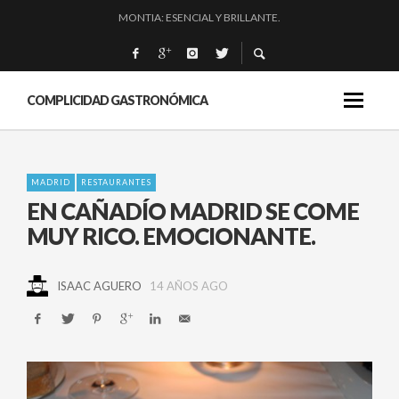
BAKKO: NIGIRIS, VINO Y BRASAS.
QUIQUE DACOSTA: «UNA GRAN OBRA»
EL BARUCO DE ANERO: MUCHO MÁS QUE UN BAR.
COMPLICIDAD GASTRONÓMICA
MADRID
RESTAURANTES
EN CAÑADÍO MADRID SE COME
MUY RICO. EMOCIONANTE.
ISAAC AGUERO
14 AÑOS AGO