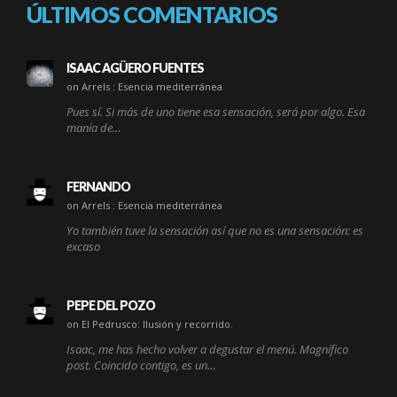
ÚLTIMOS COMENTARIOS
ISAAC AGÜERO FUENTES
on Arrels : Esencia mediterránea
Pues sí. Si más de uno tiene esa sensación, será por algo. Esa
manía de…
FERNANDO
on Arrels : Esencia mediterránea
Yo también tuve la sensación así que no es una sensación: es
excaso
PEPE DEL POZO
on El Pedrusco: Ilusión y recorrido.
Isaac, me has hecho volver a degustar el menú. Magnífico
post. Coincido contigo, es un…