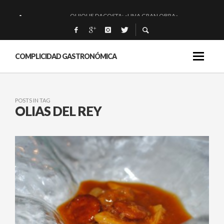
QUIQUE DACOSTA: «UNA GRAN OBRA»
EL BARUCO DE ANERO: MUCHO MÁS QUE UN BAR.
MONTIA: ESENCIAL Y BRILLANTE.
COMPLICIDAD GASTRONÓMICA
BAKKO: NIGIRIS, VINO Y BRASAS.
POSTS IN TAG
OLIAS DEL REY