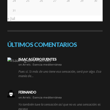
24
25
26
27
28
29
30
31
« Jul
ÚLTIMOS COMENTARIOS
ISAAC AGÜERO FUENTES
on Arrels : Esencia mediterránea
Pues sí. Si más de uno tiene esa sensación, será por algo. Esa
manía de…
FERNANDO
on Arrels : Esencia mediterránea
Yo también tuve la sensación así que no es una sensación: es
excaso