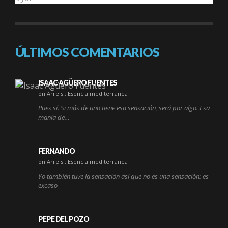
ÚLTIMOS COMENTARIOS
ISAAC AGÜERO FUENTES
on Arrels : Esencia mediterránea
Pues sí. Si más de uno tiene esa sensación, será por algo. Esa
manía de…
FERNANDO
on Arrels : Esencia mediterránea
Yo también tuve la sensación así que no es una sensación: es
excaso
PEPE DEL POZO