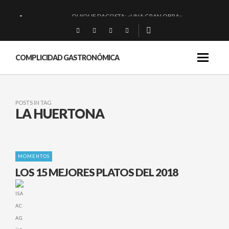
QUIQUE DACOSTA: «UNA GRAN OBRA»
EL BARUCO DE ANERO: MUCHO MÁS QUE UN BAR.
MONTIA: ESENCIAL Y BRILLANTE.
COMPLICIDAD GASTRONÓMICA
BAKKO: NIGIRIS, VINO Y BRASAS.
POSTS IN TAG
LA HUERTONA
MOMENTOS
LOS 15 MEJORES PLATOS DEL 2018