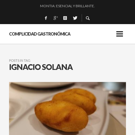
MONTIA: ESENCIAL Y BRILLANTE.
BAKKO: NIGIRIS, VINO Y BRASAS.
QUIQUE DACOSTA: «UNA GRAN OBRA»
EL BARUCO DE ANERO: MUCHO MÁS QUE UN BAR.
COMPLICIDAD GASTRONÓMICA
POSTS IN TAG
IGNACIO SOLANA