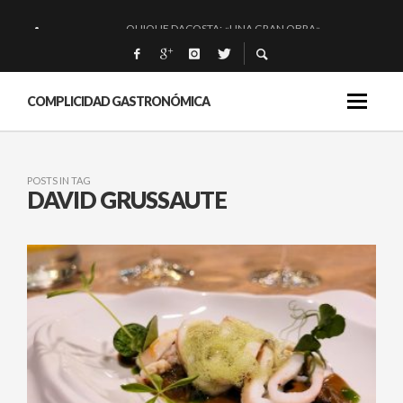
QUIQUE DACOSTA: «UNA GRAN OBRA»
EL BARUCO DE ANERO: MUCHO MÁS QUE UN BAR.
MONTIA: ESENCIAL Y BRILLANTE.
COMPLICIDAD GASTRONÓMICA
BAKKO: NIGIRIS, VINO Y BRASAS.
POSTS IN TAG
DAVID GRUSSAUTE