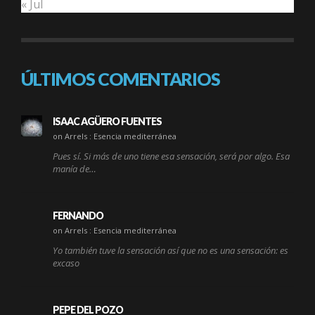
« Jul
ÚLTIMOS COMENTARIOS
ISAAC AGÜERO FUENTES
on Arrels : Esencia mediterránea
Pues sí. Si más de uno tiene esa sensación, será por algo. Esa
manía de…
FERNANDO
on Arrels : Esencia mediterránea
Yo también tuve la sensación así que no es una sensación: es
excaso
PEPE DEL POZO