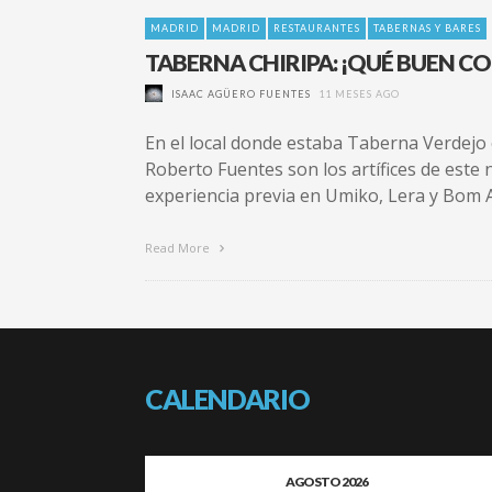
MADRID
MADRID
RESTAURANTES
TABERNAS Y BARES
TABERNA CHIRIPA: ¡QUÉ BUEN C
ISAAC AGÜERO FUENTES
11 MESES AGO
En el local donde estaba Taberna Verdejo 
Roberto Fuentes son los artífices de este 
experiencia previa en Umiko, Lera y Bom 
Read More
CALENDARIO
AGOSTO 2026