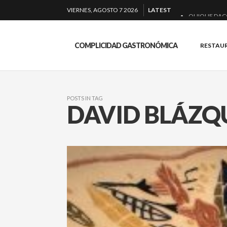
VIERNES, AGOSTO 7 2026
LATEST
QUIQUE DAC
EL BARUCO D
COMPLICIDAD GASTRONÓMICA
RESTAU
MONTIA: ESEN
BAKKO: NIGIR
POSTS IN TAG
DAVID BLÁZQ