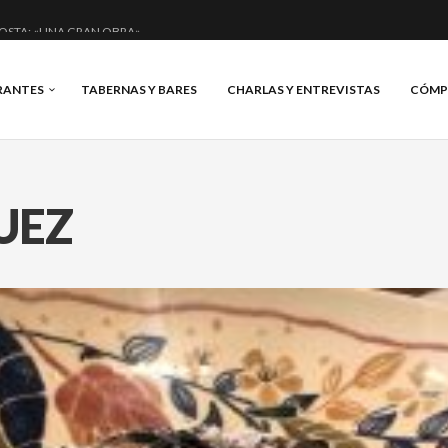
OSTA: «UNA GRAN OBRA»
E ANERO: MUCHO MÁS QUE UN BAR.
RANTES
TABERNAS Y BARES
CHARLAS Y ENTREVISTAS
CÓMP
CIAL Y BRILLANTE.
IS, VINO Y BRASAS.
UEZ