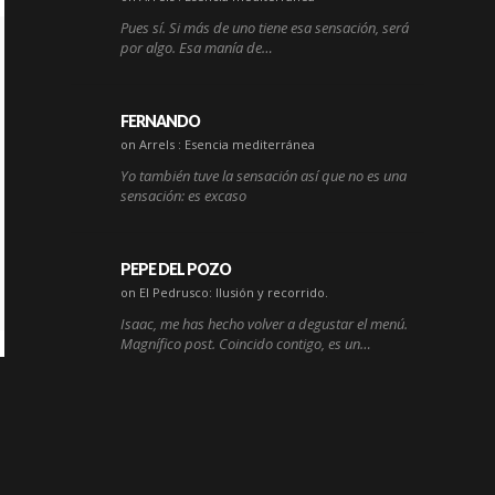
Pues sí. Si más de uno tiene esa sensación, será
por algo. Esa manía de…
FERNANDO
on Arrels : Esencia mediterránea
Yo también tuve la sensación así que no es una
sensación: es excaso
PEPE DEL POZO
on El Pedrusco: Ilusión y recorrido.
Isaac, me has hecho volver a degustar el menú.
Magnífico post. Coincido contigo, es un…