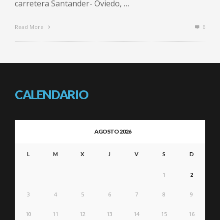
carretera Santander- Oviedo, …
Read More
6
CALENDARIO
AGOSTO 2026
L
M
X
J
V
S
D
1
2
3
4
5
6
7
8
9
10
11
12
13
14
15
16