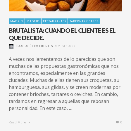
MADRID
MADRID
RESTAURANTES
TABERNAS Y BARES
BRUTALISTA: CUANDO EL CLIENTE ES EL
QUE DECIDE.
ISAAC AGÜERO FUENTES
3 MESES AGO
A veces nos lamentamos de lo parecidas que son
muchas de las propuestas gastronómicas que nos
encontramos, especialmente en las grandes
ciudades. Muchas de ellas tienen sus croquetas, su
hamburguesa, sus gildas, y se creen modernas por
contener brioches, tartares o ceviches. En cambio,
tardamos en regresar a aquellas que rebosan
personalidad. En este caso, …
Read More
0