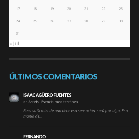
17
18
19
20
21
22
23
24
25
26
27
28
29
30
31
« Jul
ÚLTIMOS COMENTARIOS
ISAAC AGÜERO FUENTES
on Arrels : Esencia mediterránea
Pues sí. Si más de uno tiene esa sensación, será por algo. Esa
manía de…
FERNANDO