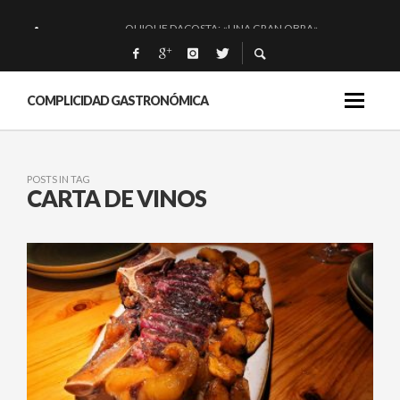
QUIQUE DACOSTA: «UNA GRAN OBRA»
EL BARUCO DE ANERO: MUCHO MÁS QUE UN BAR.
MONTIA: ESENCIAL Y BRILLANTE.
COMPLICIDAD GASTRONÓMICA
BAKKO: NIGIRIS, VINO Y BRASAS.
POSTS IN TAG
CARTA DE VINOS