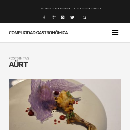
QUIQUE DACOSTA: «UNA GRAN OBRA»
EL BARUCO DE ANERO: MUCHO MÁS QUE UN BAR.
MONTIA: ESENCIAL Y BRILLANTE.
COMPLICIDAD GASTRONÓMICA
BAKKO: NIGIRIS, VINO Y BRASAS.
POSTS IN TAG
AÜRT