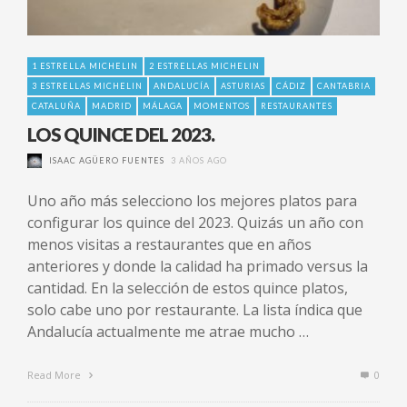
1 ESTRELLA MICHELIN
2 ESTRELLAS MICHELIN
3 ESTRELLAS MICHELIN
ANDALUCÍA
ASTURIAS
CÁDIZ
CANTABRIA
CATALUÑA
MADRID
MÁLAGA
MOMENTOS
RESTAURANTES
LOS QUINCE DEL 2023.
ISAAC AGÜERO FUENTES
3 AÑOS AGO
Uno año más selecciono los mejores platos para
configurar los quince del 2023. Quizás un año con
menos visitas a restaurantes que en años
anteriores y donde la calidad ha primado versus la
cantidad. En la selección de estos quince platos,
solo cabe uno por restaurante. La lista índica que
Andalucía actualmente me atrae mucho …
Read More
0