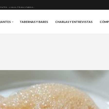
OSTA: «UNA GRAN OBRA»
DE ANERO: MUCHO MÁS QUE UN BAR.
RANTES
TABERNAS Y BARES
CHARLAS Y ENTREVISTAS
CÓMP
NCIAL Y BRILLANTE.
IS, VINO Y BRASAS.