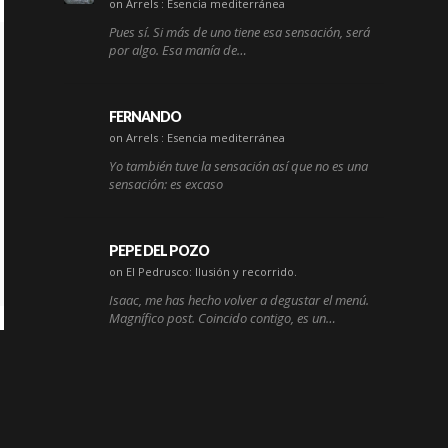
on Arrels : Esencia mediterránea
Pues sí. Si más de uno tiene esa sensación, será
por algo. Esa manía de…
FERNANDO
on Arrels : Esencia mediterránea
Yo también tuve la sensación así que no es una
sensación: es excaso
PEPE DEL POZO
on El Pedrusco: Ilusión y recorrido.
Isaac, me has hecho volver a degustar el menú.
Magnífico post. Coincido contigo, es un…