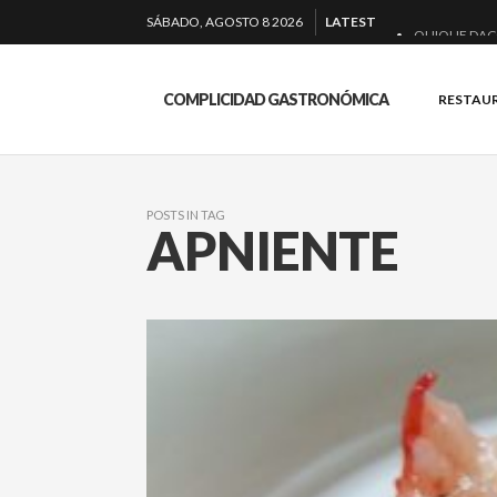
SÁBADO, AGOSTO 8 2026
LATEST
QUIQUE DAC
EL BARUCO 
COMPLICIDAD GASTRONÓMICA
RESTAU
MONTIA: ESE
BAKKO: NIGIR
POSTS IN TAG
APNIENTE