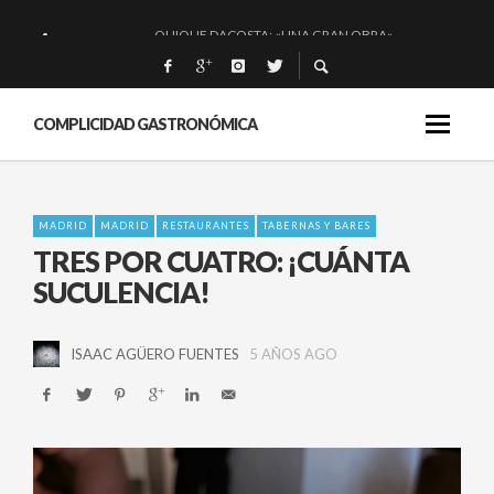
QUIQUE DACOSTA: «UNA GRAN OBRA»
EL BARUCO DE ANERO: MUCHO MÁS QUE UN BAR.
MONTIA: ESENCIAL Y BRILLANTE.
COMPLICIDAD GASTRONÓMICA
BAKKO: NIGIRIS, VINO Y BRASAS.
MADRID
MADRID
RESTAURANTES
TABERNAS Y BARES
TRES POR CUATRO: ¡CUÁNTA
SUCULENCIA!
ISAAC AGÜERO FUENTES
5 AÑOS AGO