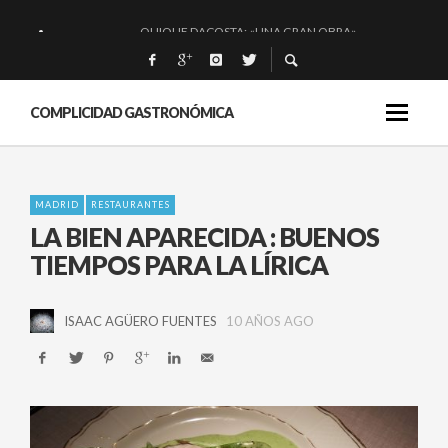
QUIQUE DACOSTA: «UNA GRAN OBRA»
EL BARUCO DE ANERO: MUCHO MÁS QUE UN BAR.
MONTIA: ESENCIAL Y BRILLANTE.
COMPLICIDAD GASTRONÓMICA
BAKKO: NIGIRIS, VINO Y BRASAS.
MADRID
RESTAURANTES
LA BIEN APARECIDA : BUENOS
TIEMPOS PARA LA LÍRICA
ISAAC AGÜERO FUENTES
10 AÑOS AGO