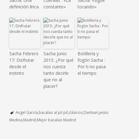
Sacha: Una
Cuenllas : «La
Sacha: «Sigue
definición lírica
constante»
tocando»
Sacha Febrero
Sacha Junio
Botillería y
17: Disfrutar
2015: ¿Por qué
fogón Sacha :
desde el
nos cuesta
Por ti no pasa
instinto
tanto decirle
el tiempo
que no al
placer?
Angel García
bacalao al pil pil
clásicos
Dantxari
jesús
Medina
Madrid
Mejor bacalao Madrid