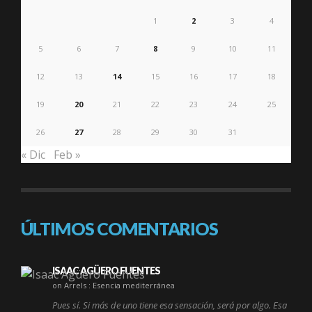
1
2
3
4
5
6
7
8
9
10
11
12
13
14
15
16
17
18
19
20
21
22
23
24
25
26
27
28
29
30
31
« Dic
Feb »
ÚLTIMOS COMENTARIOS
ISAAC AGÜERO FUENTES
on Arrels : Esencia mediterránea
Pues sí. Si más de uno tiene esa sensación, será por algo. Esa