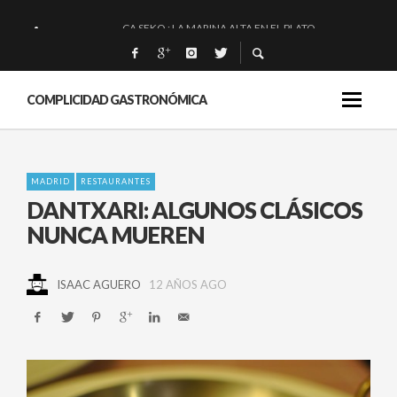
CA SEKO : LA MARINA ALTA EN EL PLATO.
QUIQUE DACOSTA: «UNA GRAN OBRA»
EL BARUCO DE ANERO: MUCHO MÁS QUE UN BAR.
COMPLICIDAD GASTRONÓMICA
MONTIA: ESENCIAL Y BRILLANTE.
MADRID
RESTAURANTES
DANTXARI: ALGUNOS CLÁSICOS
NUNCA MUEREN
ISAAC AGUERO
12 AÑOS AGO