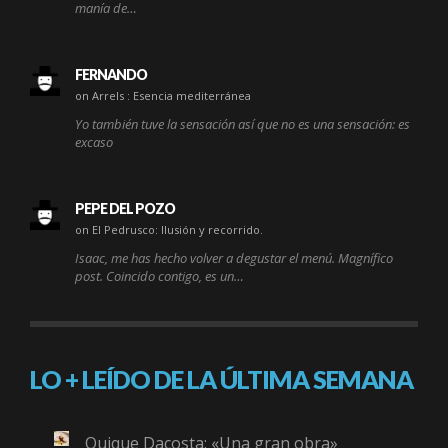
manía de…
FERNANDO
on Arrels : Esencia mediterránea
Yo también tuve la sensación así que no es una sensación: es
excaso
PEPE DEL POZO
on El Pedrusco: Ilusión y recorrido.
Isaac, me has hecho volver a degustar el menú. Magnífico
post. Coincido contigo, es un…
LO + LEÍDO DE LA ÚLTIMA SEMANA
Quique Dacosta: «Una gran obra»