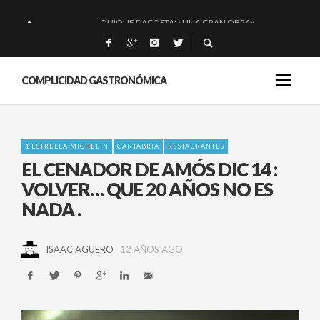
QUIQUE DACOSTA: «UNA GRAN OBRA»
EL BARUCO DE ANERO: MUCHO MÁS QUE UN BAR.
MONTIA: ESENCIAL Y BRILLANTE.
COMPLICIDAD GASTRONÓMICA
BAKKO: NIGIRIS, VINO Y BRASAS.
1 ESTRELLA MICHELIN
CANTABRIA
RESTAURANTES
EL CENADOR DE AMÓS DIC 14 :
VOLVER… QUE 20 AÑOS NO ES
NADA .
ISAAC AGUERO
12 AÑOS AGO