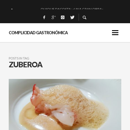
QUIQUE DACOSTA: «UNA GRAN OBRA»
EL BARUCO DE ANERO: MUCHO MÁS QUE UN BAR.
MONTIA: ESENCIAL Y BRILLANTE.
COMPLICIDAD GASTRONÓMICA
BAKKO: NIGIRIS, VINO Y BRASAS.
POSTS IN TAG
ZUBEROA