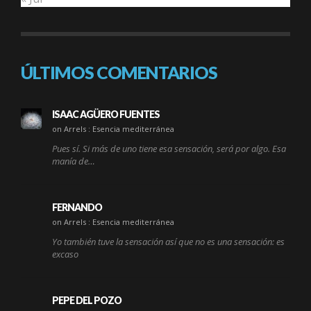
ÚLTIMOS COMENTARIOS
ISAAC AGÜERO FUENTES
on Arrels : Esencia mediterránea
Pues sí. Si más de uno tiene esa sensación, será por algo. Esa
manía de…
FERNANDO
on Arrels : Esencia mediterránea
Yo también tuve la sensación así que no es una sensación: es
excaso
PEPE DEL POZO