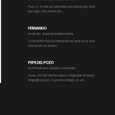
Pues sí. Si más de uno tiene esa sensación, será
por algo. Esa manía de…
FERNANDO
on Arrels : Esencia mediterránea
Yo también tuve la sensación así que no es una
sensación: es excaso
PEPE DEL POZO
on El Pedrusco: Ilusión y recorrido.
Isaac, me has hecho volver a degustar el menú.
Magnífico post. Coincido contigo, es un…