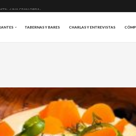
STA: «UNA GRAN OBRA»
E ANERO: MUCHO MÁS QUE UN BAR.
RANTES
TABERNAS Y BARES
CHARLAS Y ENTREVISTAS
CÓMP
CIAL Y BRILLANTE.
S, VINO Y BRASAS.