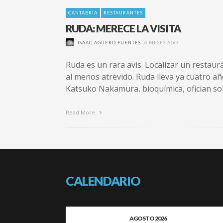
CANTABRIA
RESTAURANTES
RUDA: MERECE LA VISITA
ISAAC AGÜERO FUENTES
6 MESES AGO
Ruda es un rara avis. Localizar un restau
al menos atrevido. Ruda lleva ya cuatro añ
Katsuko Nakamura, bioquímica, ofician sol
Read More
CALENDARIO
AGOSTO 2026