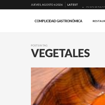
JUEVES, AGOSTO 6 2026
LATEST
QUIQUE DACO
EL BARUCO D
COMPLICIDAD GASTRONÓMICA
RESTAU
MONTIA: ESEN
BAKKO: NIGIRI
POSTS IN TAG
VEGETALES