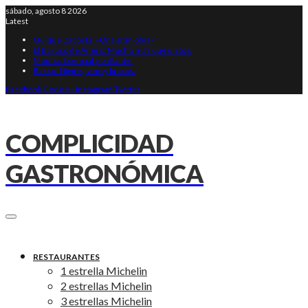
sábado, agosto 8 2026
Latest
Quique Dacosta: «Una gran obra»
El Baruco de Anero: Mucho más que un bar.
Montia: Esencial y brillante.
Bakko: Nigiris, vino y brasas.
Facebook
Google+
Instagram
Twitter
COMPLICIDAD
GASTRONÓMICA
RESTAURANTES
1 estrella Michelin
2 estrellas Michelin
3 estrellas Michelin