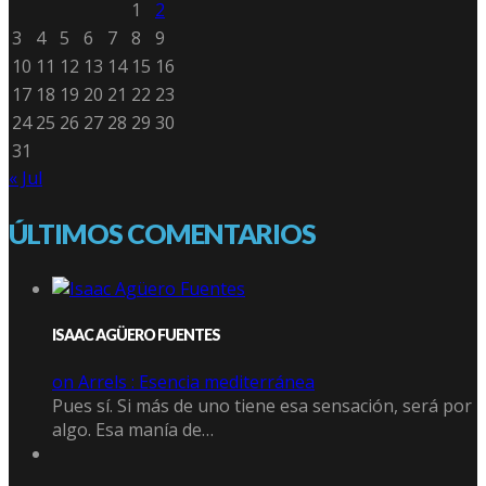
1
2
3
4
5
6
7
8
9
10
11
12
13
14
15
16
17
18
19
20
21
22
23
24
25
26
27
28
29
30
31
« Jul
ÚLTIMOS COMENTARIOS
ISAAC AGÜERO FUENTES
on Arrels : Esencia mediterránea
Pues sí. Si más de uno tiene esa sensación, será por
algo. Esa manía de…