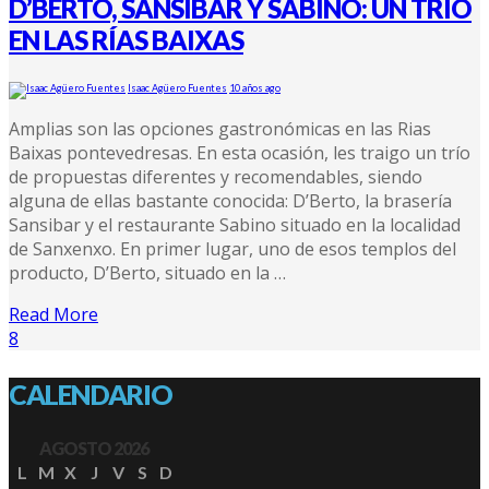
D’BERTO, SANSIBAR Y SABINO: UN TRÍO
EN LAS RÍAS BAIXAS
Isaac Agüero Fuentes
10 años ago
Amplias son las opciones gastronómicas en las Rias
Baixas pontevedresas. En esta ocasión, les traigo un trío
de propuestas diferentes y recomendables, siendo
alguna de ellas bastante conocida: D’Berto, la brasería
Sansibar y el restaurante Sabino situado en la localidad
de Sanxenxo. En primer lugar, uno de esos templos del
producto, D’Berto, situado en la …
Read More
8
CALENDARIO
AGOSTO 2026
L
M
X
J
V
S
D