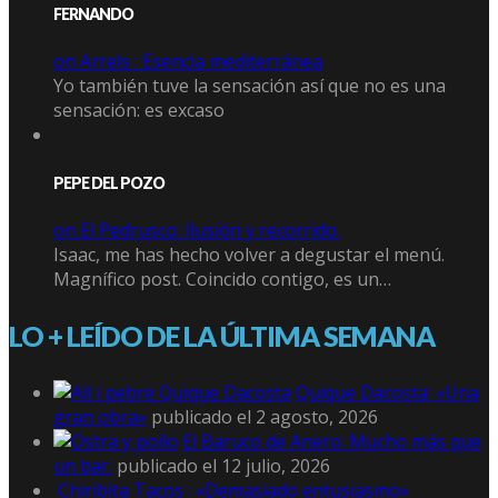
FERNANDO
on Arrels : Esencia mediterránea
Yo también tuve la sensación así que no es una
sensación: es excaso
PEPE DEL POZO
on El Pedrusco: Ilusión y recorrido.
Isaac, me has hecho volver a degustar el menú.
Magnífico post. Coincido contigo, es un…
LO + LEÍDO DE LA ÚLTIMA SEMANA
Quique Dacosta: «Una
gran obra»
publicado el 2 agosto, 2026
El Baruco de Anero: Mucho más que
un bar.
publicado el 12 julio, 2026
Chiribita Tacos : «Demasiado entusiasmo»