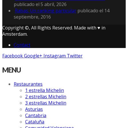
publicado el 5 abril, 2026
Rabas: Un ranking particular
publicado el 14
septiembre, 2016
Copyright ©, All Rights Reserved. Made with ♥ in
Amsterdam.
Contact
Facebook
Google+
Instagram
Twitter
MENU
Restaurantes
1 estrella Michelin
2 estrellas Michelin
3 estrellas Michelin
Asturias
Cantabria
Cataluña