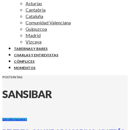
Asturias
Cantabria
Cataluña
Comunidad Valenciana
Guipuzcoa
Madrid
Vizcaya
TABERNAS Y BARES
CHARLAS Y ENTREVISTAS
CÓMPLICES
MOMENTOS
POSTS IN TAG
SANSIBAR
Galicia
Restaurantes