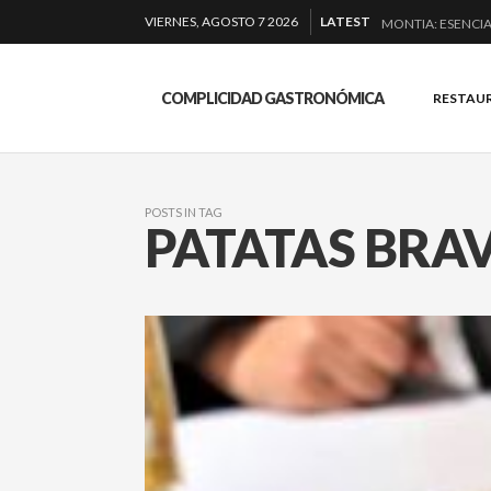
VIERNES, AGOSTO 7 2026
LATEST
MONTIA: ESENCIA
BAKKO: NIGIRIS, 
QUIQUE DACOSTA
COMPLICIDAD GASTRONÓMICA
RESTAU
EL BARUCO DE A
POSTS IN TAG
PATATAS BRA