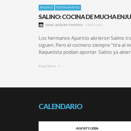
MADRID
RESTAURANTES
SALINO: COCINA DE MUCHA ENJU
ISAAC AGÜERO FUENTES
5 AÑOS AGO
Los hermanos Aparicio abrieron Salino tra
siguen. Pero el cocinero siempre “tira al 
Raquetista podían aportar. Salino ya abie
Read More
CALENDARIO
AGOSTO 2026