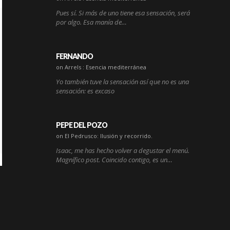
Pues sí. Si más de uno tiene esa sensación, será
por algo. Esa manía de…
FERNANDO
on Arrels : Esencia mediterránea
Yo también tuve la sensación así que no es una
sensación: es excaso
PEPE DEL POZO
on El Pedrusco: Ilusión y recorrido.
Isaac, me has hecho volver a degustar el menú.
Magnífico post. Coincido contigo, es un…