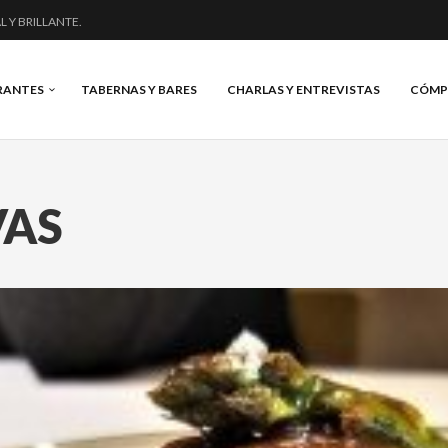
L Y BRILLANTE.
VINO Y BRASAS.
: «UNA GRAN OBRA»
RANTES
TABERNAS Y BARES
CHARLAS Y ENTREVISTAS
CÓMP
NERO: MUCHO MÁS QUE UN BAR.
VAS