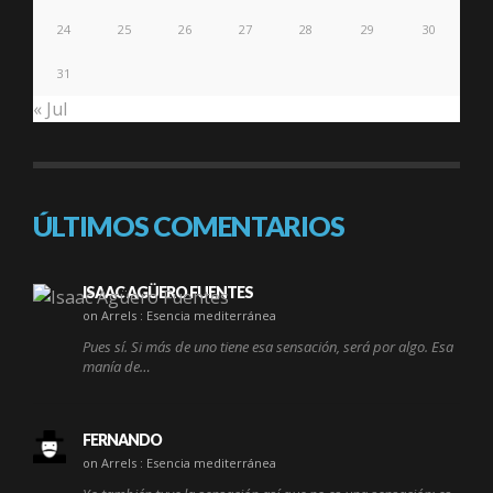
24
25
26
27
28
29
30
31
« Jul
ÚLTIMOS COMENTARIOS
ISAAC AGÜERO FUENTES
on Arrels : Esencia mediterránea
Pues sí. Si más de uno tiene esa sensación, será por algo. Esa
manía de…
FERNANDO
on Arrels : Esencia mediterránea