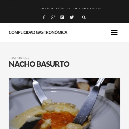
QUIQUE DACOSTA: «UNA GRAN OBRA»
EL BARUCO DE ANERO: MUCHO MÁS QUE UN BAR.
MONTIA: ESENCIAL Y BRILLANTE.
COMPLICIDAD GASTRONÓMICA
BAKKO: NIGIRIS, VINO Y BRASAS.
POSTS IN TAG
NACHO BASURTO