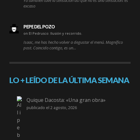
Yo también tuve la sensación así que no es una sensación: es
excaso
PEPE DEL POZO
on El Pedrusco: Ilusión y recorrido.
Isaac, me has hecho volver a degustar el menú. Magnífico
post. Coincido contigo, es un…
LO + LEÍDO DE LA ÚLTIMA SEMANA
Quique Dacosta: «Una gran obra»
publicado el 2 agosto, 2026