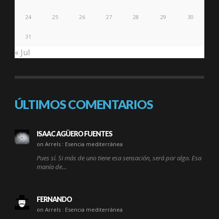
24
25
26
27
28
29
30
31
« Jul
ÚLTIMOS COMENTARIOS
ISAAC AGÜERO FUENTES
on Arrels : Esencia mediterránea
Pues sí. Si más de uno tiene esa sensación, será por algo. Esa
manía de…
FERNANDO
on Arrels : Esencia mediterránea