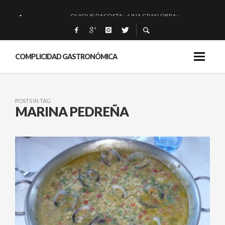
QUIQUE DACOSTA: «UNA GRAN OBRA»
EL BARUCO DE ANERO: MUCHO MÁS QUE UN BAR.
MONTIA: ESENCIAL Y BRILLANTE.
COMPLICIDAD GASTRONÓMICA
BAKKO: NIGIRIS, VINO Y BRASAS.
POSTS IN TAG
MARINA PEDREÑA