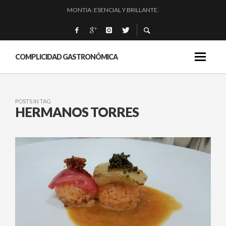
MONTIA: ESENCIAL Y BRILLANTE.
BAKKO: NIGIRIS, VINO Y BRASAS.
QUIQUE DACOSTA: «UNA GRAN OBRA»
EL BARUCO DE ANERO: MUCHO MÁS QUE UN BAR.
COMPLICIDAD GASTRONÓMICA
POSTS IN TAG
HERMANOS TORRES