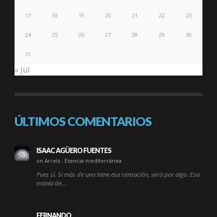
17
18
19
20
21
22
23
24
25
26
27
28
29
30
31
« Jul
ÚLTIMOS COMENTARIOS
ISAAC AGÜERO FUENTES
on Arrels : Esencia mediterránea
Pues sí. Si más de uno tiene esa sensación, será por algo. Esa
manía de…
FERNANDO