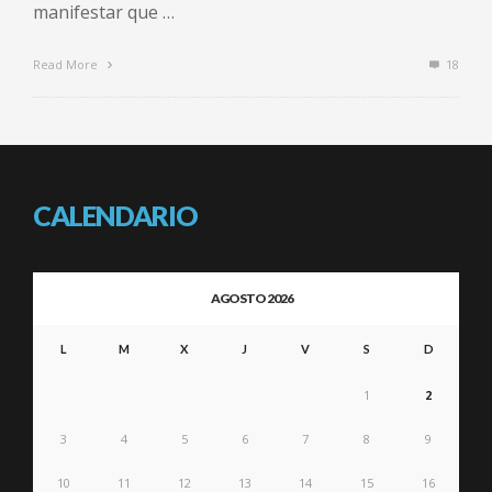
manifestar que …
Read More
18
CALENDARIO
AGOSTO 2026
L
M
X
J
V
S
D
1
2
3
4
5
6
7
8
9
10
11
12
13
14
15
16