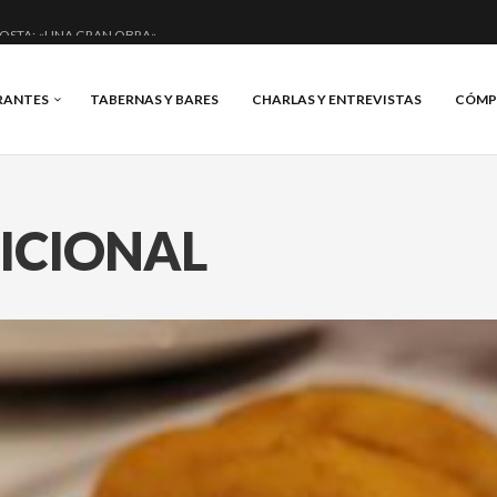
OSTA: «UNA GRAN OBRA»
DE ANERO: MUCHO MÁS QUE UN BAR.
RANTES
TABERNAS Y BARES
CHARLAS Y ENTREVISTAS
CÓMP
NCIAL Y BRILLANTE.
IS, VINO Y BRASAS.
ICIONAL