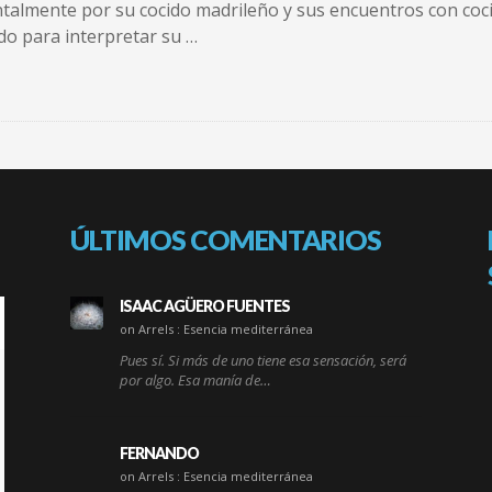
talmente por su cocido madrileño y sus encuentros con coci
do para interpretar su …
ÚLTIMOS COMENTARIOS
ISAAC AGÜERO FUENTES
on Arrels : Esencia mediterránea
Pues sí. Si más de uno tiene esa sensación, será
por algo. Esa manía de…
FERNANDO
on Arrels : Esencia mediterránea