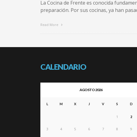
La Cocina de Frente es conocida fundamen
preparación. Por sus cocinas, ya han pasa
Read More
CALENDARIO
AGOSTO 2026
L
M
X
J
V
S
D
1
2
3
4
5
6
7
8
9