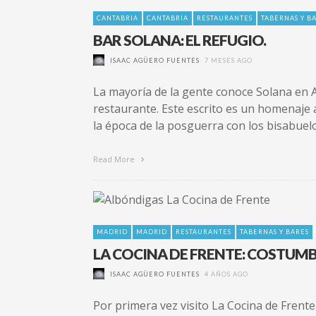
CANTABRIA
CANTABRIA
RESTAURANTES
TABERNAS Y B
BAR SOLANA: EL REFUGIO.
ISAAC AGÜERO FUENTES
7 MESES AGO
La mayoría de la gente conoce Solana en A
restaurante. Este escrito es un homenaje 
la época de la posguerra con los bisabuel
Read More
MADRID
MADRID
RESTAURANTES
TABERNAS Y BARES
LA COCINA DE FRENTE: COSTUM
ISAAC AGÜERO FUENTES
4 AÑOS AGO
Por primera vez visito La Cocina de Frente,