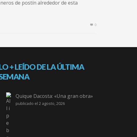
neros de postín alrededor de esta
0
LO + LEÍDO DE LA ÚLTIMA
SEMANA
Quique Dacosta: «Una gran obra»
publicado el 2 agosto, 2026