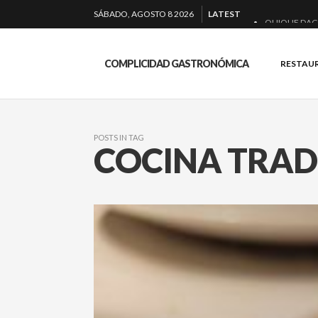
SÁBADO, AGOSTO 8 2026
LATEST
QUIQUE DAC
EL BARUCO 
COMPLICIDAD GASTRONÓMICA
RESTAU
MONTIA: ESE
BAKKO: NIGIR
POSTS IN TAG
COCINA TRAD