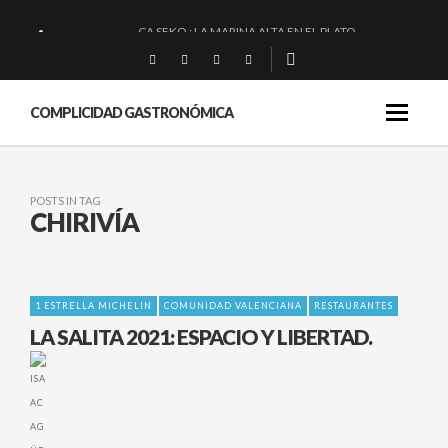
CA SEKO : LA MARINA ALTA EN EL PLATO.
QUIQUE DACOSTA: «UNA GRAN OBRA»
EL BARUCO DE ANERO: MUCHO MÁS QUE UN BAR.
COMPLICIDAD GASTRONÓMICA
MONTIA: ESENCIAL Y BRILLANTE.
POSTS IN TAG
CHIRIVÍA
1 ESTRELLA MICHELIN
COMUNIDAD VALENCIANA
RESTAURANTES
LA SALITA 2021: ESPACIO Y LIBERTAD.