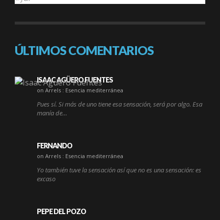
ÚLTIMOS COMENTARIOS
ISAAC AGÜERO FUENTES
on Arrels : Esencia mediterránea
Pues sí. Si más de uno tiene esa sensación, será por algo. Esa
manía de…
FERNANDO
on Arrels : Esencia mediterránea
Yo también tuve la sensación así que no es una sensación: es
excaso
PEPE DEL POZO