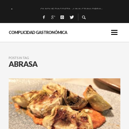
QUIQUE DACOSTA: «UNA GRAN OBRA»
EL BARUCO DE ANERO: MUCHO MÁS QUE UN BAR.
MONTIA: ESENCIAL Y BRILLANTE.
COMPLICIDAD GASTRONÓMICA
BAKKO: NIGIRIS, VINO Y BRASAS.
POSTS IN TAG
ABRASA