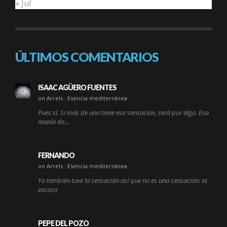
« Jul
ÚLTIMOS COMENTARIOS
ISAAC AGÜERO FUENTES
on Arrels : Esencia mediterránea
Pues sí. Si más de uno tiene esa sensación, será por algo. Esa
manía de…
FERNANDO
on Arrels : Esencia mediterránea
Yo también tuve la sensación así que no es una sensación: es
excaso
PEPE DEL POZO