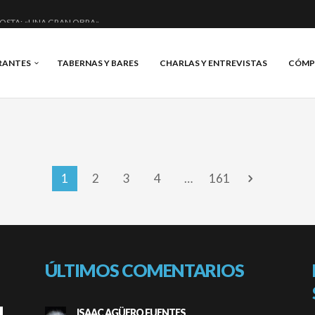
OSTA: «UNA GRAN OBRA»
DE ANERO: MUCHO MÁS QUE UN BAR.
RANTES
TABERNAS Y BARES
CHARLAS Y ENTREVISTAS
CÓMP
NCIAL Y BRILLANTE.
IS, VINO Y BRASAS.
1
2
3
4
…
161
ÚLTIMOS COMENTARIOS
ISAAC AGÜERO FUENTES