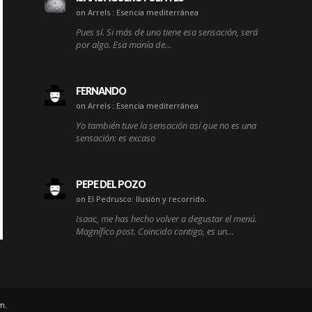
on Arrels : Esencia mediterránea
Pues sí. Si más de uno tiene esa sensación, será
por algo. Esa manía de…
FERNANDO
on Arrels : Esencia mediterránea
Yo también tuve la sensación así que no es una
sensación: es excaso
PEPE DEL POZO
on El Pedrusco: Ilusión y recorrido.
Isaac, me has hecho volver a degustar el menú.
Magnífico post. Coincido contigo, es un…
m.