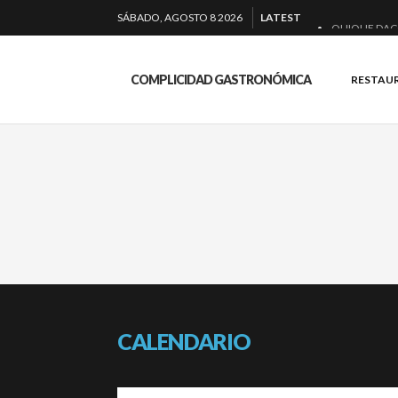
SÁBADO, AGOSTO 8 2026
LATEST
QUIQUE DAC
EL BARUCO 
COMPLICIDAD GASTRONÓMICA
RESTAU
MONTIA: ESE
BAKKO: NIGIR
CALENDARIO