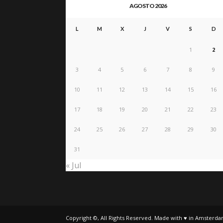
AGOSTO 2026
L
M
X
J
V
S
D
1
2
3
4
5
6
7
8
9
10
11
12
13
14
15
16
17
18
19
20
21
22
23
24
25
26
27
28
29
30
31
« Jul
Copyright ©, All Rights Reserved. Made with ♥ in Amsterda