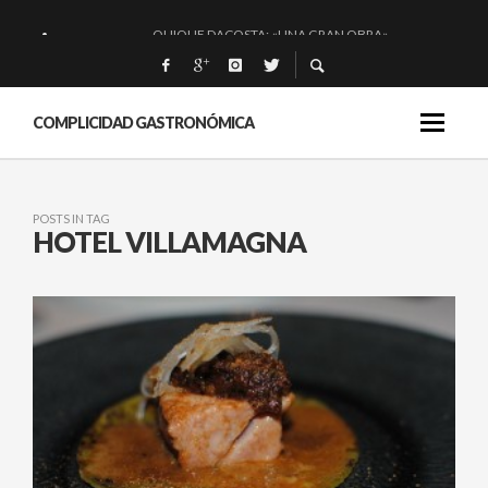
QUIQUE DACOSTA: «UNA GRAN OBRA»
EL BARUCO DE ANERO: MUCHO MÁS QUE UN BAR.
MONTIA: ESENCIAL Y BRILLANTE.
COMPLICIDAD GASTRONÓMICA
BAKKO: NIGIRIS, VINO Y BRASAS.
POSTS IN TAG
HOTEL VILLAMAGNA