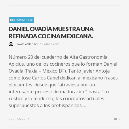
RESTAURANTES
DANIEL OVADÍA MUESTRA UNA
REFINADA COCINA MEXICANA.
ISAAC AGUERO
13 AÑOS AGO
Número 20 del cuaderno de Alta Gastronomía
Apicius, uno de los cocineros que lo forman Daniel
Ovadía (Paxia – México DF). Tanto Javier Antoja
como Jose Carlos Capel dedican al mexicano frases
elocuentes desde que “atraviesa por un
interesante proceso de maduración” hasta “Lo
rústico y lo moderno, los conceptos actuales
superpuestos a los prehispánicos …
Read More
8