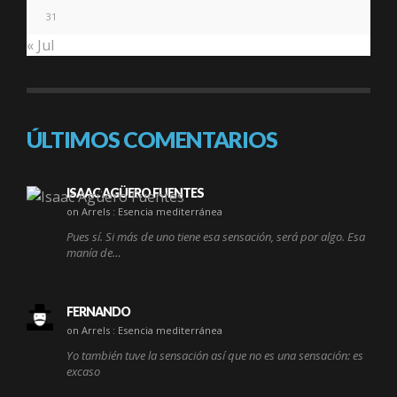
31
« Jul
ÚLTIMOS COMENTARIOS
ISAAC AGÜERO FUENTES
on Arrels : Esencia mediterránea
Pues sí. Si más de uno tiene esa sensación, será por algo. Esa
manía de…
FERNANDO
on Arrels : Esencia mediterránea
Yo también tuve la sensación así que no es una sensación: es
excaso