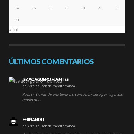
24
25
26
27
28
29
30
31
« Jul
ÚLTIMOS COMENTARIOS
ISAAC AGÜERO FUENTES
on Arrels : Esencia mediterránea
Pues sí. Si más de uno tiene esa sensación, será por algo. Esa
manía de…
FERNANDO
on Arrels : Esencia mediterránea