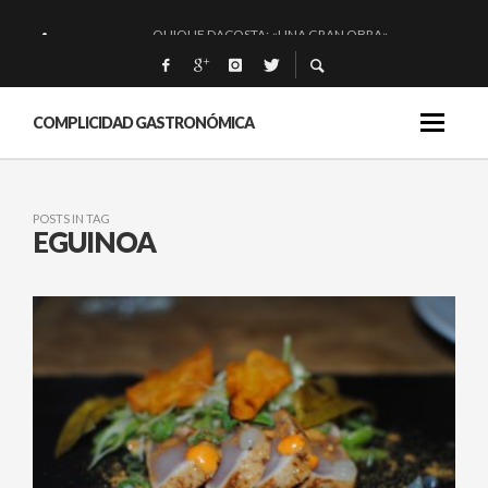
QUIQUE DACOSTA: «UNA GRAN OBRA»
EL BARUCO DE ANERO: MUCHO MÁS QUE UN BAR.
MONTIA: ESENCIAL Y BRILLANTE.
COMPLICIDAD GASTRONÓMICA
BAKKO: NIGIRIS, VINO Y BRASAS.
POSTS IN TAG
EGUINOA