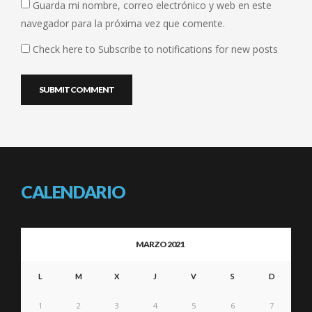
Guarda mi nombre, correo electrónico y web en este
navegador para la próxima vez que comente.
Check here to Subscribe to notifications for new posts
CALENDARIO
MARZO 2021
L
M
X
J
V
S
D
1
2
3
4
5
6
7