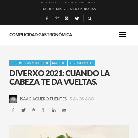
BAKKO: NIGIRIS, VINO Y BRASAS.
QUIQUE DACOSTA: «UNA GRAN OBRA»
EL BARUCO DE ANERO: MUCHO MÁS QUE UN BAR.
MONTIA: ESENCIAL Y BRILLANTE.
COMPLICIDAD GASTRONÓMICA
3 ESTRELLAS MICHELIN
MADRID
RESTAURANTES
DIVERXO 2021: CUANDO LA
CABEZA TE DA VUELTAS.
ISAAC AGÜERO FUENTES
5 AÑOS AGO