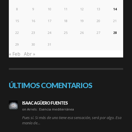
8
9
10
11
12
13
14
15
16
17
18
19
20
21
22
23
24
25
26
27
28
29
30
31
« Feb
Abr »
ÚLTIMOS COMENTARIOS
ISAAC AGÜERO FUENTES
on Arrels : Esencia mediterránea
Pues sí. Si más de uno tiene esa sensación, será por algo. Esa
manía de…