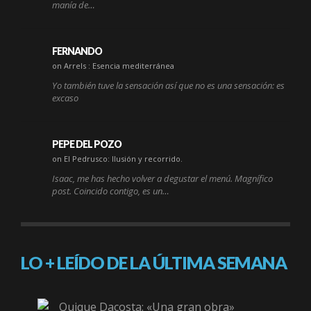
manía de…
FERNANDO
on Arrels : Esencia mediterránea
Yo también tuve la sensación así que no es una sensación: es
excaso
PEPE DEL POZO
on El Pedrusco: Ilusión y recorrido.
Isaac, me has hecho volver a degustar el menú. Magnífico
post. Coincido contigo, es un…
LO + LEÍDO DE LA ÚLTIMA SEMANA
Quique Dacosta: «Una gran obra»