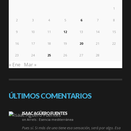
1
2
3
4
5
6
7
8
9
10
11
12
13
14
15
16
17
18
19
20
21
22
23
24
25
26
27
28
« Ene
Mar »
ÚLTIMOS COMENTARIOS
ISAAC AGÜERO FUENTES
on Arrels : Esencia mediterránea
Pues sí. Si más de uno tiene esa sensación, será por algo. Esa