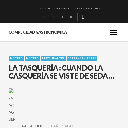
QUIQUE DACOSTA: «UNA GRAN OBRA»
EL BARUCO DE ANERO: MUCHO MÁS QUE UN BAR.
MONTIA: ESENCIAL Y BRILLANTE.
COMPLICIDAD GASTRONÓMICA
BAKKO: NIGIRIS, VINO Y BRASAS.
MADRID
MADRID
RESTAURANTES
TABERNAS Y BARES
LA TASQUERÍA : CUANDO LA
CASQUERÍA SE VISTE DE SEDA …
ISAAC AGUERO
11 AÑOS AGO